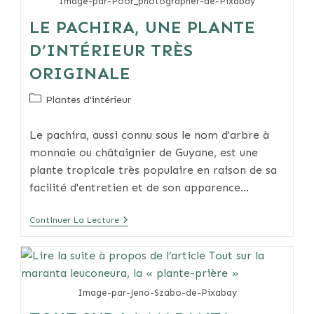
Image-par-Poor_photographer-de-Pixabay
Chambre
LE PACHIRA, UNE PLANTE
D’INTÉRIEUR TRÈS
ORIGINALE
Post
Plantes d'intérieur
category:
Le pachira, aussi connu sous le nom d'arbre à
monnaie ou châtaignier de Guyane, est une
plante tropicale très populaire en raison de sa
facilité d'entretien et de son apparence…
Le
Continuer La Lecture
Pachira,
Une
Plante
D’intérieur
Très
Originale
Image-par-Jeno-Szabo-de-Pixabay