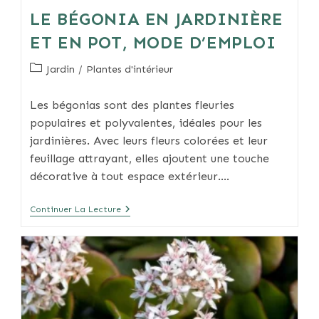
LE BÉGONIA EN JARDINIÈRE
ET EN POT, MODE D’EMPLOI
Post
Jardin
/
Plantes d'intérieur
category:
Les bégonias sont des plantes fleuries
populaires et polyvalentes, idéales pour les
jardinières. Avec leurs fleurs colorées et leur
feuillage attrayant, elles ajoutent une touche
décorative à tout espace extérieur.…
Le
Continuer La Lecture
Bégonia
En
Jardinière
Et
En
Pot,
Mode
D’emploi