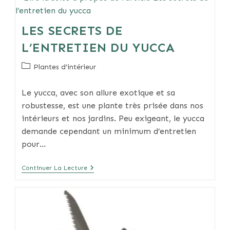
Entre
Humidité
Et
LES SECRETS DE
Sécheresse
L’ENTRETIEN DU YUCCA
Post
Plantes d'intérieur
category:
Le yucca, avec son allure exotique et sa
robustesse, est une plante très prisée dans nos
intérieurs et nos jardins. Peu exigeant, le yucca
demande cependant un minimum d’entretien
pour…
Les
Continuer La Lecture
Secrets
De
L’entretien
Du
Yucca