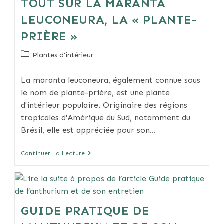
TOUT SUR LA MARANTA
LEUCONEURA, LA « PLANTE-
PRIÈRE »
Post
Plantes d'intérieur
category:
La maranta leuconeura, également connue sous
le nom de plante-prière, est une plante
d'intérieur populaire. Originaire des régions
tropicales d'Amérique du Sud, notamment du
Brésil, elle est appréciée pour son…
Tout
Continuer La Lecture
Sur
La
Maranta
Leuconeura,
La
« Plante-
GUIDE PRATIQUE DE
Prière »