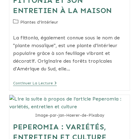
FITTONIA ET SON
ENTRETIEN À LA MAISON
Post
Plantes d'intérieur
category:
La fittonia, également connue sous le nom de
"plante mosaïque", est une plante d'intérieur
populaire grâce à son feuillage vibrant et
décoratif. Originaire des forêts tropicales
d'Amérique du Sud, elle…
Tout
Continuer La Lecture
Savoir
Sur
La
Fittonia
Et
Son
Image-par-Jan-Haerer-de-Pixabay
Entretien
À
PEPEROMIA : VARIÉTÉS,
La
Maison
ENTRETIEN ET CULTURE