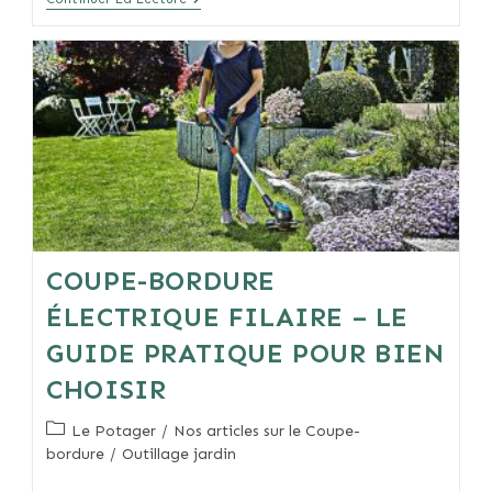
Bordure
Thermique
–
Le
Guide
Pratique
2023
Pour
Bien
Choisir
COUPE-BORDURE
ÉLECTRIQUE FILAIRE – LE
GUIDE PRATIQUE POUR BIEN
CHOISIR
Post
Le Potager
/
Nos articles sur le Coupe-
category:
bordure
/
Outillage jardin