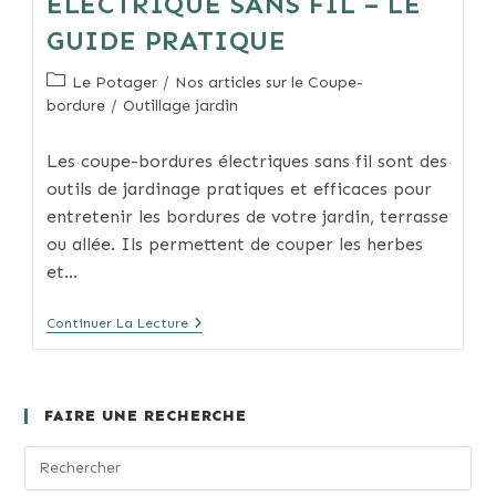
ÉLECTRIQUE SANS FIL – LE
GUIDE PRATIQUE
Post
Le Potager
/
Nos articles sur le Coupe-
category:
bordure
/
Outillage jardin
Les coupe-bordures électriques sans fil sont des
outils de jardinage pratiques et efficaces pour
entretenir les bordures de votre jardin, terrasse
ou allée. Ils permettent de couper les herbes
et…
Coupe
Continuer La Lecture
Bordure
Électrique
Sans
Fil
–
FAIRE UNE RECHERCHE
Le
Guide
Pratique