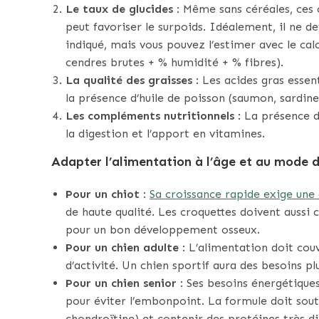
Le taux de glucides
: Même sans céréales, ces 
peut favoriser le surpoids. Idéalement, il ne 
indiqué, mais vous pouvez l’estimer avec le cal
cendres brutes + % humidité + % fibres).
La qualité des graisses
: Les acides gras essen
la présence d’huile de poisson (saumon, sardine)
Les compléments nutritionnels
: La présence d
la digestion et l’apport en vitamines.
Adapter l’alimentation à l’âge et au mode d
Pour un chiot
:
Sa croissance rapide exige une
de haute qualité. Les croquettes doivent aussi
pour un bon développement osseux.
Pour un chien adulte
: L’alimentation doit cou
d’activité. Un chien sportif aura des besoins pl
Pour un chien senior
: Ses besoins énergétique
pour éviter l’embonpoint. La formule doit soute
chondroïtine) et contenir des protéines très d