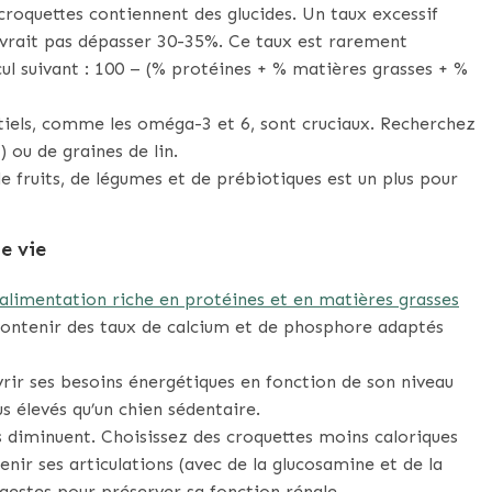
croquettes contiennent des glucides. Un taux excessif
devrait pas dépasser 30-35%. Ce taux est rarement
cul suivant : 100 – (% protéines + % matières grasses + %
tiels, comme les oméga-3 et 6, sont cruciaux. Recherchez
 ou de graines de lin.
e fruits, de légumes et de prébiotiques est un plus pour
e vie
 alimentation riche en protéines et en matières grasses
 contenir des taux de calcium et de phosphore adaptés
vrir ses besoins énergétiques en fonction de son niveau
us élevés qu’un chien sédentaire.
s diminuent. Choisissez des croquettes moins caloriques
nir ses articulations (avec de la glucosamine et de la
igestes pour préserver sa fonction rénale.