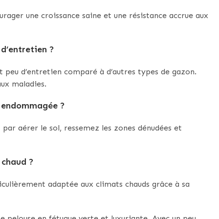
rager une croissance saine et une résistance accrue aux
d’entretien ?
nt peu d’entretien comparé à d’autres types de gazon.
aux maladies.
ue endommagée ?
par aérer le sol, ressemez les zones dénudées et
t chaud ?
ticulièrement adaptée aux climats chauds grâce à sa
ne pelouse en fétuque verte et luxuriante. Avec un peu