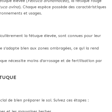
étuque élevée (
Festuca arundinacea
), la fétuque rouge
tuca ovina
). Chaque espèce possède des caractéristiques
ironnements et usages.
iculièrement la fétuque élevée, sont connues pour leur
e s’adapte bien aux zones ombragées, ce qui la rend
tuque nécessite moins d’arrosage et de fertilisation par
ÉTUQUE
ucial de bien préparer le sol. Suivez ces étapes :
ines et les mauvaises herbes.