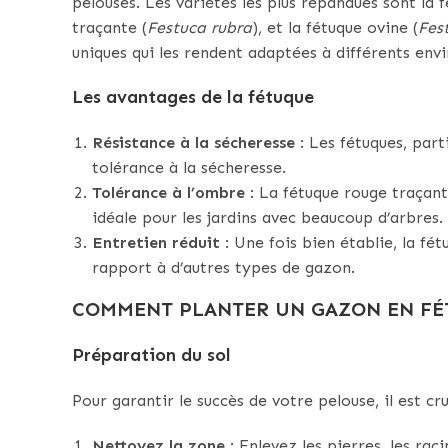
pelouses. Les variétés les plus répandues sont la f
traçante (
Festuca rubra
), et la fétuque ovine (
Fes
uniques qui les rendent adaptées à différents env
Les avantages de la fétuque
Résistance à la sécheresse
: Les fétuques, part
tolérance à la sécheresse.
Tolérance à l’ombre
: La fétuque rouge traçant
idéale pour les jardins avec beaucoup d’arbres.
Entretien réduit
: Une fois bien établie, la fé
rapport à d’autres types de gazon.
COMMENT PLANTER UN GAZON EN F
Préparation du sol
Pour garantir le succès de votre pelouse, il est cr
Nettoyez la zone
: Enlevez les pierres, les rac