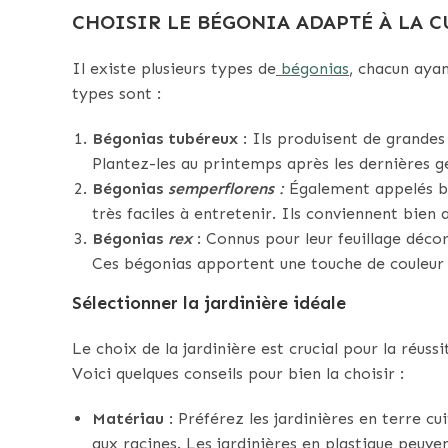
CHOISIR LE BÉGONIA ADAPTÉ À LA C
Il existe plusieurs types de
bégonias
, chacun ayan
types sont :
Bégonias tubéreux
: Ils produisent de grandes 
Plantez-les au printemps après les dernières g
Bégonias
semperflorens
:
Également appelés bég
très faciles à entretenir. Ils conviennent bien
Bégonias
rex
: Connus pour leur feuillage déco
Ces bégonias apportent une touche de couleur 
Sélectionner la jardinière idéale
Le choix de la jardinière est crucial pour la réus
Voici quelques conseils pour bien la choisir :
Matériau
: Préférez les jardinières en terre c
aux racines. Les jardinières en plastique peuven