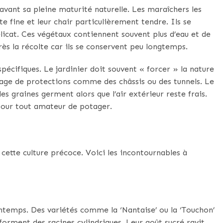
vant sa pleine maturité naturelle. Les maraîchers les
te fine et leur chair particulièrement tendre. Ils se
licat. Ces végétaux contiennent souvent plus d’eau et de
s la récolte car ils se conservent peu longtemps.
pécifiques. Le jardinier doit souvent « forcer » la nature
sage de protections comme des châssis ou des tunnels. Le
 les graines germent alors que l’air extérieur reste frais.
pour tout amateur de potager.
cette culture précoce. Voici les incontournables à
rintemps. Des variétés comme la ‘Nantaise’ ou la ‘Touchon’
forment des racines cylindriques. Leur goût sucré ravit