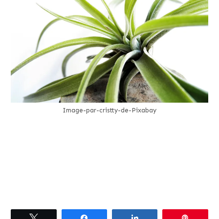
Image-par-cristty-de-Pixabay
Tweetez
Partagez
Partagez
Épingle