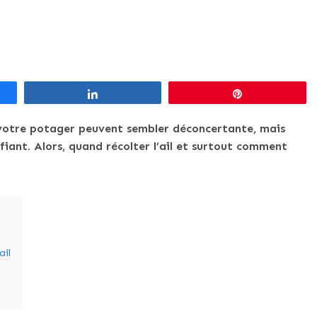
Partagez
Épingle
s votre potager peuvent sembler déconcertante, mais
ifiant. Alors, quand récolter l’ail et surtout comment
ail