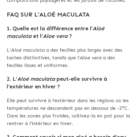
compositions paysagères et les jardins de rocailles.
FAQ SUR L’ALOÉ MACULATA
1.
Quelle est la différence entre l’
Aloé
maculata
et l’
Aloe vera
?
L’
Aloé maculata
a des feuilles plus larges avec des
taches distinctives, tandis que l’
Aloe vera
a des
feuilles lisses et uniformes.
2.
L’
Aloé maculata
peut-elle survivre à
l’extérieur en hiver ?
Elle peut survivre à l’extérieur dans les régions où les
températures ne descendent pas en dessous de -2°C.
Dans les zones plus froides, cultivez-la en pot pour la
rentrer à l’intérieur en hiver.
3.
Comment savoir si mon aloé a besoin d’eau