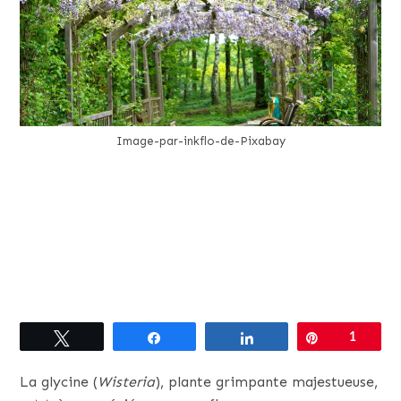
Image-par-inkflo-de-Pixabay
Tweetez
Partagez
Partagez
Épingle
1
La glycine (
Wisteria
), plante grimpante majestueuse,