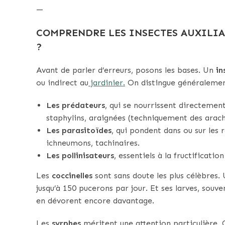
—
COMPRENDRE LES INSECTES AUXILIAI
?
Avant de parler d’erreurs, posons les bases. Un
in
ou indirect au
jardinier.
On distingue généralement
Les prédateurs
, qui se nourrissent directement
staphylins, araignées (techniquement des arachn
Les parasitoïdes
, qui pondent dans ou sur les 
ichneumons, tachinaires.
Les pollinisateurs
, essentiels à la fructificatio
Les
coccinelles
sont sans doute les plus célèbres.
jusqu’à 150 pucerons par jour. Et ses larves, souv
en dévorent encore davantage.
Les
syrphes
méritent une attention particulière.