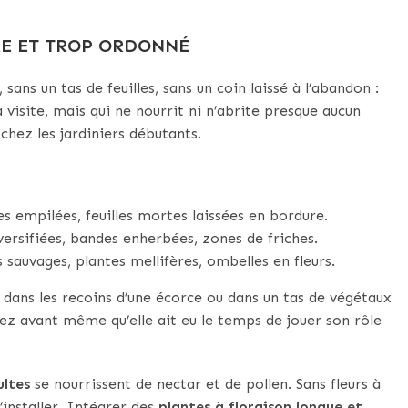
RE ET TROP ORDONNÉ
ns un tas de feuilles, sans un coin laissé à l’abandon :
a visite, mais qui ne nourrit ni n’abrite presque aucun
 chez les jardiniers débutants.
es empilées, feuilles mortes laissées en bordure.
versifiées, bandes enherbées, zones de friches.
s sauvages, plantes mellifères, ombelles en fleurs.
 dans les recoins d’une écorce ou dans un tas de végétaux
uez avant même qu’elle ait eu le temps de jouer son rôle
ultes
se nourrissent de nectar et de pollen. Sans fleurs à
’installer. Intégrer des
plantes à floraison longue et