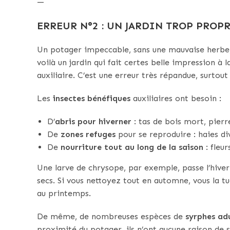
—
ERREUR N°2 : UN JARDIN TROP PROP
Un potager impeccable, sans une mauvaise herbe, sa
voilà un jardin qui fait certes belle impression à l
auxiliaire. C’est une erreur très répandue, surtout
Les
insectes bénéfiques
auxiliaires ont besoin :
D’
abris pour hiverner
: tas de bois mort, pierr
De
zones refuges
pour se reproduire : haies di
De
nourriture tout au long de la saison
: fleur
Une larve de chrysope, par exemple, passe l’hiver
secs. Si vous nettoyez tout en automne, vous la t
au printemps.
De même, de nombreuses espèces de
syrphes ad
proximité du potager, ils n’ont aucune raison de s