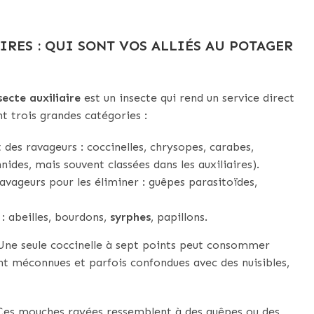
RES : QUI SONT VOS ALLIÉS AU POTAGER
secte auxiliaire
est un insecte qui rend un service direct
 trois grandes catégories :
 des ravageurs : coccinelles, chrysopes, carabes,
ides, mais souvent classées dans les auxiliaires).
ravageurs pour les éliminer : guêpes parasitoïdes,
n : abeilles, bourdons,
syrphes
, papillons.
 Une seule coccinelle à sept points peut consommer
ent méconnues et parfois confondues avec des nuisibles,
 Ces mouches rayées ressemblent à des guêpes ou des