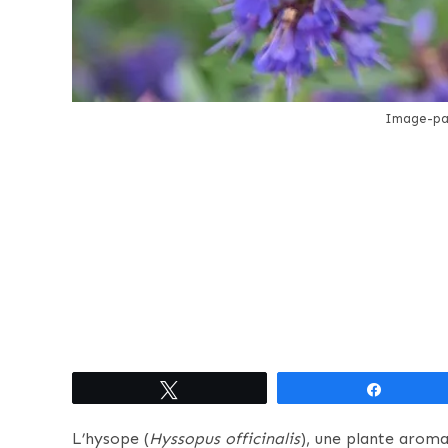
Image-pa
Tweetez
Partagez
L’hysope (
Hyssopus officinalis
), une plante aroma