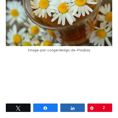
Image-par-congerdesign-de-Pixabay
Tweetez
Partagez
Partagez
Épingle
2