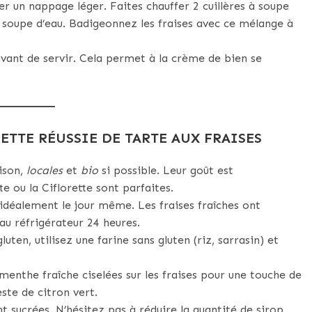
er un nappage léger. Faites chauffer 2 cuillères à soupe
 à soupe d’eau. Badigeonnez les fraises avec ce mélange à
vant de servir. Cela permet à la crème de bien se
ETTE RÉUSSIE DE TARTE AUX FRAISES
aison,
locales
et
bio
si possible. Leur goût est
 ou la Ciflorette sont parfaites.
 idéalement le jour même. Les fraises fraîches ont
au réfrigérateur 24 heures.
luten, utilisez une farine sans gluten (riz, sarrasin) et
 menthe fraîche ciselées sur les fraises pour une touche de
ste de citron vert.
t sucrées. N’hésitez pas à réduire la quantité de sirop