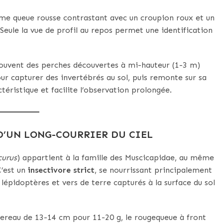
ême queue rousse contrastant avec un croupion roux et un
Seule la vue de profil au repos permet une identification
it souvent des perches découvertes à mi-hauteur (1-3 m)
pour capturer des invertébrés au sol, puis remonte sur sa
ristique et facilite l’observation prolongée.
 D’UN LONG-COURRIER DU CIEL
curus
) appartient à la famille des Muscicapidae, au même
C’est un
insectivore strict
, se nourrissant principalement
 lépidoptères et vers de terre capturés à la surface du sol
sereau de 13-14 cm pour 11-20 g, le rougequeue à front