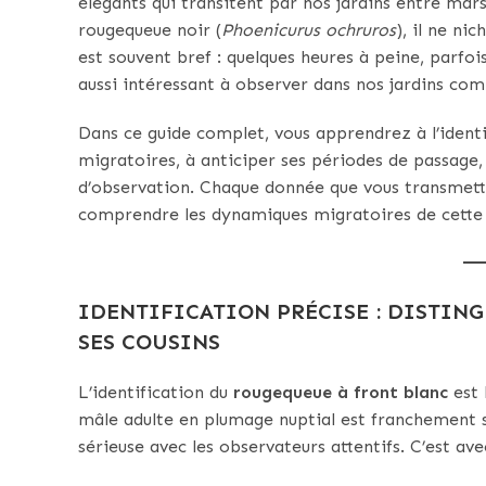
élégants qui transitent par nos jardins entre mar
rougequeue noir (
Phoenicurus ochruros
), il ne n
est souvent bref : quelques heures à peine, parfoi
aussi intéressant à observer dans nos jardins c
Dans ce guide complet, vous apprendrez à l’ident
migratoires, à anticiper ses périodes de passage
d’observation. Chaque donnée que vous transmett
comprendre les dynamiques migratoires de cette e
IDENTIFICATION PRÉCISE : DISTIN
SES COUSINS
L’identification du
rougequeue à front blanc
est 
mâle adulte en plumage nuptial est franchement s
sérieuse avec les observateurs attentifs. C’est ave