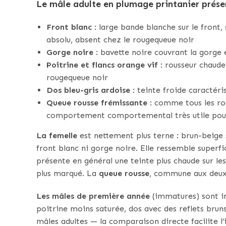
Le mâle adulte en plumage printanier
prése
Front blanc
: large bande blanche sur le front, 
absolu, absent chez le rougequeue noir
Gorge noire
: bavette noire couvrant la gorge e
Poitrine et flancs orange vif
: rousseur chaude
rougequeue noir
Dos bleu-gris ardoise
: teinte froide caractéri
Queue rousse frémissante
: comme tous les ro
comportement comportemental très utile pour 
La femelle
est nettement plus terne : brun-beige s
front blanc ni gorge noire. Elle ressemble superf
présente en général une teinte plus chaude sur le
plus marqué. La
queue rousse
, commune aux deux s
Les mâles de première année
(immatures) sont in
poitrine moins saturée, dos avec des reflets bruns
mâles adultes — la comparaison directe facilite l’i