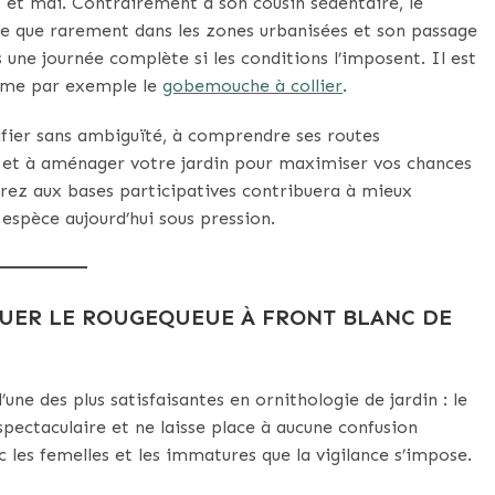
s et mai. Contrairement à son cousin sédentaire, le
iche que rarement dans les zones urbanisées et son passage
s une journée complète si les conditions l’imposent. Il est
omme par exemple le
gobemouche à collier
.
ifier sans ambiguïté, à comprendre ses routes
, et à aménager votre jardin pour maximiser vos chances
rez aux bases participatives contribuera à mieux
spèce aujourd’hui sous pression.
GUER LE ROUGEQUEUE À FRONT BLANC DE
l’une des plus satisfaisantes en ornithologie de jardin : le
pectaculaire et ne laisse place à aucune confusion
c les femelles et les immatures que la vigilance s’impose.