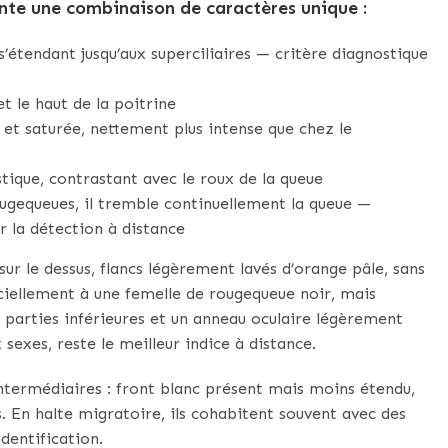
nte une combinaison de caractères unique :
s’étendant jusqu’aux superciliaires — critère diagnostique
t le haut de la poitrine
 et saturée, nettement plus intense que chez le
stique, contrastant avec le roux de la queue
ugequeues, il tremble continuellement la queue —
la détection à distance
ur le dessus, flancs légèrement lavés d’orange pâle, sans
iciellement à une femelle de rougequeue noir, mais
s parties inférieures et un anneau oculaire légèrement
exes, reste le meilleur indice à distance.
termédiaires : front blanc présent mais moins étendu,
. En halte migratoire, ils cohabitent souvent avec des
dentification.