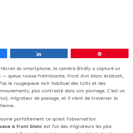
Partagez
Épingle
r l’écran du smartphone, la caméra Birdfy a capturé un
x — queue rousse frémissante, front d’un blanc éclatant,
Pas le rougequeue noir habituel des toits et des
ses mouvements, plus contrasté dans son plumage. C’est un
rus
), migrateur de passage, et il vient de traverser la
lienne.
sume parfaitement ce qu’est l’observation
ueue à front blanc
est l’un des migrateurs les plus