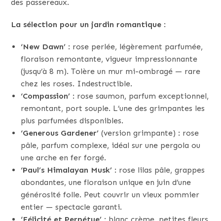
des passereaux.
La sélection pour un jardin romantique
:
‘New Dawn’
: rose perlée, légèrement parfumée,
floraison remontante, vigueur impressionnante
(jusqu’à 8 m). Tolère un mur mi-ombragé — rare
chez les roses. Indestructible.
‘Compassion’
: rose saumon, parfum exceptionnel,
remontant, port souple. L’une des grimpantes les
plus parfumées disponibles.
‘Generous Gardener’
(version grimpante) : rose
pâle, parfum complexe, idéal sur une pergola ou
une arche en fer forgé.
‘Paul’s Himalayan Musk’
: rose lilas pâle, grappes
abondantes, une floraison unique en juin d’une
générosité folle. Peut couvrir un vieux pommier
entier — spectacle garanti.
‘Félicité et Perpétue’
: blanc crème, petites fleurs