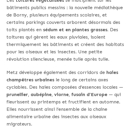
Les
toitures végétalisées
se multiplient sur les
bâtiments publics messins : la nouvelle médiathèque
de Borny, plusieurs équipements scolaires, et
certains parkings couverts arborent désormais des
toits plantés en
sédum et en plantes grasses
. Des
toitures qui gèrent les eaux pluviales, isolent
thermiquement les bâtiments et créent des habitats
pour les oiseaux et les insectes. Une petite
révolution silencieuse, menée tuile après tuile.
Metz développe également des corridors de
haies
champêtres urbaines
le long de certains axes
cyclables. Des haies composées d’essences locales —
prunellier
,
aubépine
,
viorne
,
fusain d’Europe
— qui
fleurissent au printemps et fructifient en automne.
Elles nourrissent ainsi l’ensemble de la chaîne
alimentaire urbaine des insectes aux oiseaux
migrateurs.