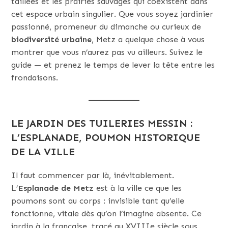
taillées et les prairies sauvages qui coexistent dans
cet espace urbain singulier. Que vous soyez jardinier
passionné, promeneur du dimanche ou curieux de
biodiversité urbaine
, Metz a quelque chose à vous
montrer que vous n’aurez pas vu ailleurs. Suivez le
guide — et prenez le temps de lever la tête entre les
frondaisons.
LE JARDIN DES TUILERIES MESSIN :
L’ESPLANADE, POUMON HISTORIQUE
DE LA VILLE
Il faut commencer par là, inévitablement.
L’
Esplanade de Metz
est à la ville ce que les
poumons sont au corps : invisible tant qu’elle
fonctionne, vitale dès qu’on l’imagine absente. Ce
jardin à la française, tracé au XVIIIe siècle sous