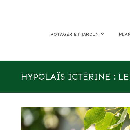
Skip
to
content
POTAGER ET JARDIN
PLA
HYPOLAÏS ICTÉRINE : L