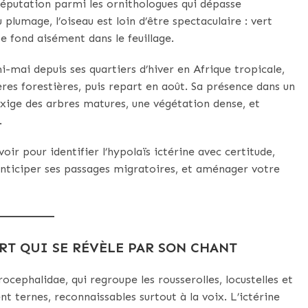
réputation parmi les ornithologues qui dépasse
 plumage, l’oiseau est loin d’être spectaculaire : vert
se fond aisément dans le feuillage.
-mai depuis ses quartiers d’hiver en Afrique tropicale,
sières forestières, puis repart en août. Sa présence dans un
l exige des arbres matures, une végétation dense, et
.
voir pour identifier l’hypolaïs ictérine avec certitude,
ticiper ses passages migratoires, et aménager votre
RT QUI SE RÉVÈLE PAR SON CHANT
ocephalidae, qui regroupe les rousserolles, locustelles et
t ternes, reconnaissables surtout à la voix. L’ictérine