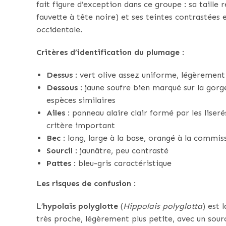
fait figure d’exception dans ce groupe : sa taill
fauvette à tête noire) et ses teintes contrastées e
occidentale.
Critères d’identification du plumage
:
Dessus
: vert olive assez uniforme, légèrement p
Dessous
: jaune soufre bien marqué sur la gorge
espèces similaires
Ailes
: panneau alaire clair formé par les liser
critère important
Bec
: long, large à la base, orangé à la commis
Sourcil
: jaunâtre, peu contrasté
Pattes
: bleu-gris caractéristique
Les risques de confusion
:
L’
hypolaïs polyglotte
(
Hippolais polyglotta
) est 
très proche, légèrement plus petite, avec un sou