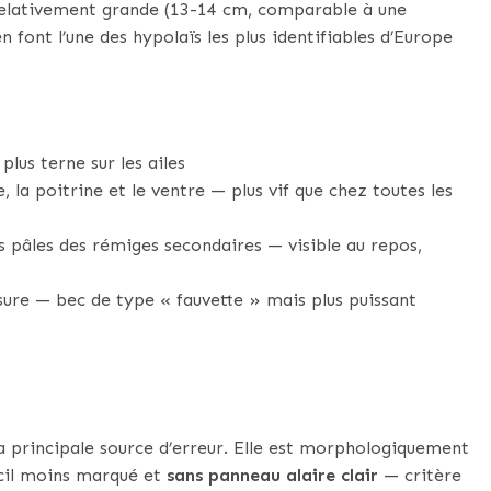
e relativement grande (13-14 cm, comparable à une
n font l’une des hypolaïs les plus identifiables d’Europe
lus terne sur les ailes
, la poitrine et le ventre — plus vif que chez toutes les
és pâles des rémiges secondaires — visible au repos,
sure — bec de type « fauvette » mais plus puissant
la principale source d’erreur. Elle est morphologiquement
rcil moins marqué et
sans panneau alaire clair
— critère