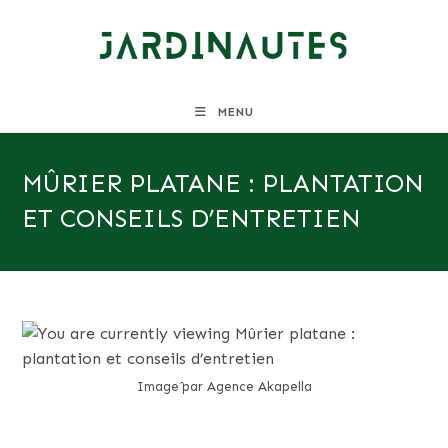
Skip
to
content
MENU
MÛRIER PLATANE : PLANTATION
ET CONSEILS D’ENTRETIEN
Image ̂par Agence Akapella