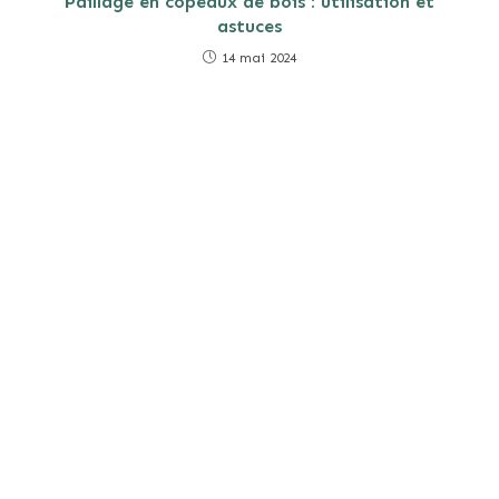
Paillage en copeaux de bois : utilisation et
astuces
14 mai 2024