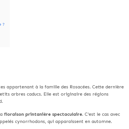
e ?
tes appartenant à la famille des Rosacées. Cette dernière
tits arbres caducs. Elle est originaire des régions
d.
sa
floraison printanière spectaculaire
. C’est le cas avec
, appelés cynorrhodons, qui apparaissent en automne.