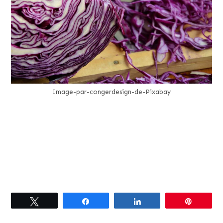
Image-par-congerdesign-de-Pixabay
Tweetez
Partagez
Partagez
Épingle