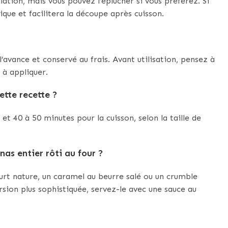
lation, mais vous pouvez l’éplucher si vous préférez. Si
ique et facilitera la découpe après cuisson.
l’avance et conservé au frais. Avant utilisation, pensez à
 à appliquer.
tte recette ?
t 40 à 50 minutes pour la cuisson, selon la taille de
as entier rôti au four ?
ourt nature, un caramel au beurre salé ou un crumble
sion plus sophistiquée, servez-le avec une sauce au