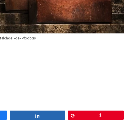
Michael-de-Pixabay
Partagez
Épingle
1