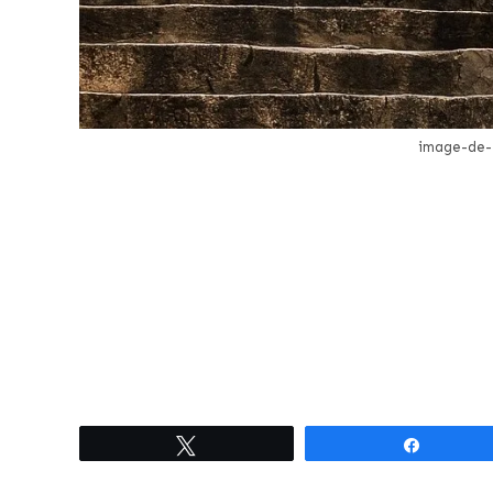
image-de-
Tweetez
Partagez