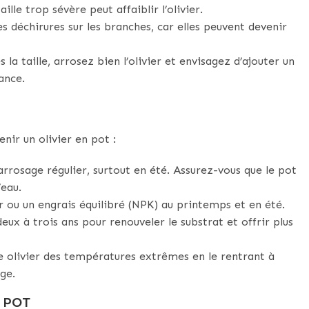
aille trop sévère peut affaiblir l’olivier.
es déchirures sur les branches, car elles peuvent devenir
 la taille, arrosez bien l’olivier et envisagez d’ajouter un
ance.
enir un olivier en pot :
arrosage régulier, surtout en été. Assurez-vous que le pot
’eau.
er ou un engrais équilibré (NPK) au printemps et en été.
eux à trois ans pour renouveler le substrat et offrir plus
e olivier des températures extrêmes en le rentrant à
age.
 POT