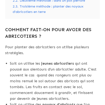
2.2.
Deuxième méthode : dans un pot perforé
2.3.
Troisième méthode : planter des noyaux
d’abricotiers en terre
COMMENT FAIT-ON POUR AVOIR DES
ABRICOTIERS ?
Pour planter des abricotiers on utilise plusieurs
stratégies.
Soit on utilise les
jeunes
abricotiers
qui ont
poussé aux alentours d’un abricotier adulte. C’est
souvent le cas quand des rongeurs ont plus ou
moins remué le sol autour des abricots qui sont
tombés. Les fruits en contact avec le sol,
commencent doucement à grandir, et finissent
par devenir de jeunes abricotiers.
Soit on utilise des
noyaux
d’abricots
que l’on