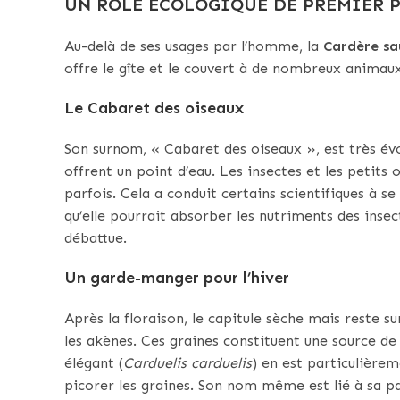
UN RÔLE ÉCOLOGIQUE DE PREMIER 
Au-delà de ses usages par l’homme, la
Cardère s
offre le gîte et le couvert à de nombreux animaux
Le Cabaret des oiseaux
Son surnom, « Cabaret des oiseaux », est très évo
offrent un point d’eau. Les insectes et les petits 
parfois. Cela a conduit certains scientifiques à s
qu’elle pourrait absorber les nutriments des ins
débattue.
Un garde-manger pour l’hiver
Après la floraison, le capitule sèche mais reste su
les akènes. Ces graines constituent une source de
élégant (
Carduelis carduelis
) en est particulièrem
picorer les graines. Son nom même est lié à sa pa