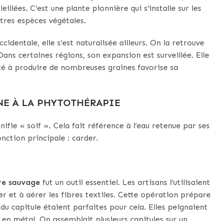
eillées. C’est une plante pionnière qui s’installe sur les
utres espèces végétales.
cidentale, elle s’est naturalisée ailleurs. On la retrouve
ans certaines régions, son expansion est surveillée. Elle
té à produire de nombreuses graines favorise sa
INE À LA PHYTOTHÉRAPIE
ignifie « soif ». Cela fait référence à l’eau retenue par ses
nction principale : carder.
re sauvage
fut un outil essentiel. Les artisans l’utilisaient
r et à aérer les fibres textiles. Cette opération prépare
 du capitule étaient parfaites pour cela. Elles peignaient
 en métal. On assemblait plusieurs capitules sur un