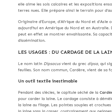
elle aime les sols calcaires et les expositions ensol
terres nues. Elle prépare ainsi le terrain pour d’a
Originaire d’Europe, d’Afrique du Nord et d’Asie oc
aujourd’hui en Amérique du Nord et en Australie. D
peut en effet se montrer envahissante. Sa capaci
dissémination.
LES USAGES : DU CARDAGE DE LA LA
Le nom latin
Dipsacus
vient du grec
dipsa
, qui s
feuilles. Son nom commun, Cardère, vient de sa fo
Un outil textile inestimable
Pendant des siècles, le capitule séché de la
Cardè
pour carder la laine. Le cardage consiste à démêle
la laine au filage. Les pointes souples et crochues
la laine sans la casser, contrairement aux peignes