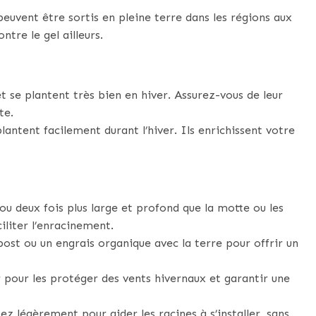
euvent être sortis en pleine terre dans les régions aux
tre le gel ailleurs.
t se plantent très bien en hiver. Assurez-vous de leur
te.
antent facilement durant l’hiver. Ils enrichissent votre
ou deux fois plus large et profond que la motte ou les
iliter l’enracinement.
st ou un engrais organique avec la terre pour offrir un
r pour les protéger des vents hivernaux et garantir une
z légèrement pour aider les racines à s’installer, sans