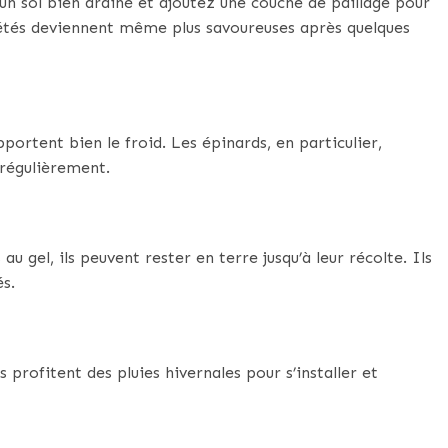
s un sol bien drainé et ajoutez une couche de paillage pour
riétés deviennent même plus savoureuses après quelques
ortent bien le froid. Les épinards, en particulier,
z régulièrement.
au gel, ils peuvent rester en terre jusqu’à leur récolte. Ils
s.
 profitent des pluies hivernales pour s’installer et