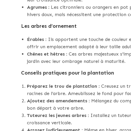
Agrumes
: Les citronniers ou orangers en pot p
hivers doux, mais nécessitent une protection con
Les arbres d’ornement
Érables
: Ils apportent une touche de couleur e
offrir un emplacement adapté à leur taille adul
Chênes et hêtres
: Ces arbres majestueux s’impl
jardin avec leur ombrage naturel à maturité.
Conseils pratiques pour la plantation
Préparez le trou de plantation
: Creusez un tr
racines de l’arbre. Ameublissez le fond pour fac
Ajoutez des amendements
: Mélangez du compo
bon départ à votre arbre.
Tuteurez les jeunes arbres
: Installez un tuteu
croissance verticale.
Arrosez judicieusement
: Même en hiver, arrose