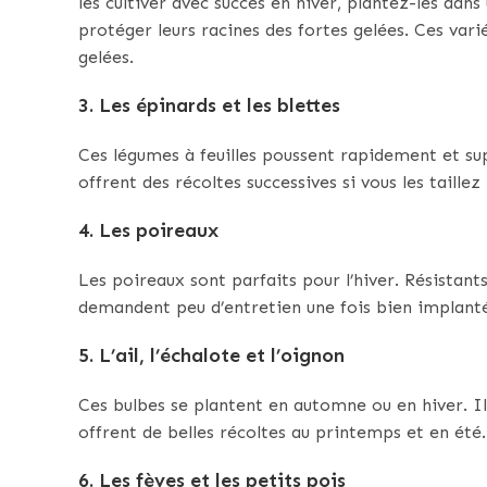
les cultiver avec succès en hiver, plantez-les dan
protéger leurs racines des fortes gelées. Ces va
gelées.
3.
Les épinards et les blettes
Ces légumes à feuilles poussent rapidement et supp
offrent des récoltes successives si vous les taille
4.
Les poireaux
Les poireaux sont parfaits pour l’hiver. Résistants 
demandent peu d’entretien une fois bien implanté
5.
L’ail, l’échalote et l’oignon
Ces bulbes se plantent en automne ou en hiver. Ils
offrent de belles récoltes au printemps et en été.
6.
Les fèves et les petits pois