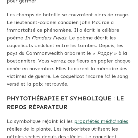
pour germer.
Les champs de bataille se couvraient alors de rouge.
Le lieutenant-colonel canadien John McCrae a
immortalisé ce phénomène. Il a écrit le célèbre
poème
In Flanders Fields
. Le poème décrit les
coquelicots ondulant entre les tombes. Depuis, les
pays du Commonwealth arborent le «
Poppy
» à la
boutonnière. Vous verrez ces fleurs en papier chaque
année en novembre. Elles honorent la mémoire des
victimes de guerre. Le coquelicot incarne ici le sang
versé et la paix retrouvée.
PHYTOTHÉRAPIE ET SYMBOLIQUE : LE
REPOS RÉPARATEUR
La symbolique rejoint ici les
propriétés médicinales
réelles de la plante. Les herboristes utilisent les
pétales séchés depuis des siècles. Le coquelicot