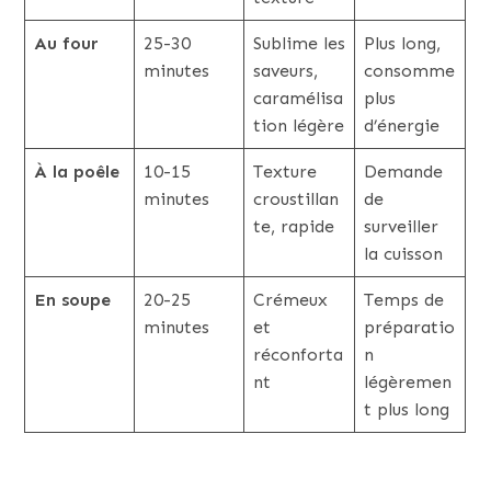
Au four
25-30
Sublime les
Plus long,
minutes
saveurs,
consomme
caramélisa
plus
tion légère
d’énergie
À la poêle
10-15
Texture
Demande
minutes
croustillan
de
te, rapide
surveiller
la cuisson
En soupe
20-25
Crémeux
Temps de
minutes
et
préparatio
réconforta
n
nt
légèremen
t plus long