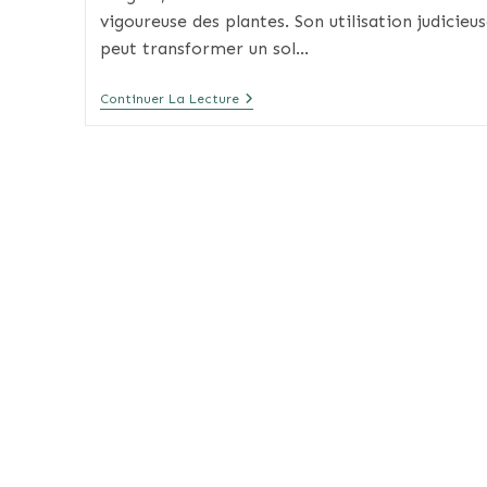
vigoureuse des plantes. Son utilisation judicieu
peut transformer un sol…
Fumier
Continuer La Lecture
De
Cheval
:
Quand
Et
Comment
L’utiliser
Au
Potager