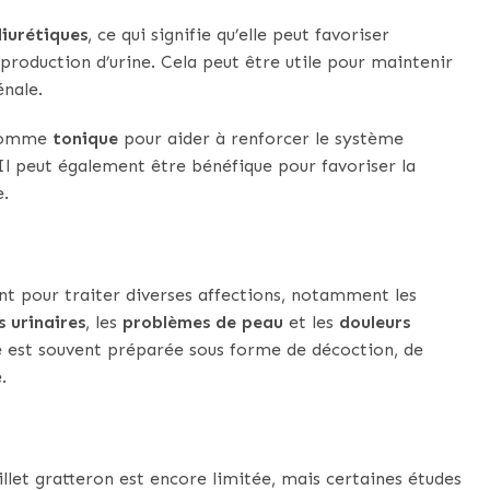
diurétiques
, ce qui signifie qu’elle peut favoriser
 production d’urine. Cela peut être utile pour maintenir
énale.
é comme
tonique
pour aider à renforcer le système
Il peut également être bénéfique pour favoriser la
e.
ent pour traiter diverses affections, notamment les
s urinaires
, les
problèmes de peau
et les
douleurs
te est souvent préparée sous forme de décoction, de
.
illet gratteron est encore limitée, mais certaines études