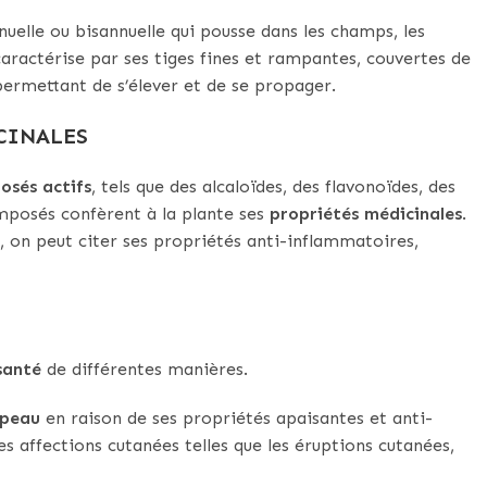
uelle ou bisannuelle qui pousse dans les champs, les
se caractérise par ses tiges fines et rampantes, couvertes de
 permettant de s’élever et de se propager.
CINALES
osés actifs
, tels que des alcaloïdes, des flavonoïdes, des
mposés confèrent à la plante ses
propriétés médicinales
.
n, on peut citer ses propriétés anti-inflammatoires,
santé
de différentes manières.
 peau
en raison de ses propriétés apaisantes et anti-
es affections cutanées telles que les éruptions cutanées,