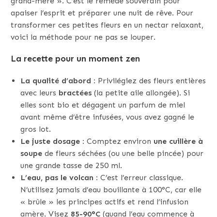
grand-mère ». C’est le remède souverain pour
apaiser l’esprit et préparer une nuit de rêve. Pour
transformer ces petites fleurs en un nectar relaxant,
voici la méthode pour ne pas se louper.
La recette pour un moment zen
La qualité d’abord :
Privilégiez des fleurs entières
avec leurs
bractées
(la petite aile allongée). Si
elles sont bio et dégagent un parfum de miel
avant même d’être infusées, vous avez gagné le
gros lot.
Le juste dosage :
Comptez environ
une cuillère à
soupe
de fleurs séchées (ou une belle pincée) pour
une grande tasse de 250 ml.
L’eau, pas le volcan :
C’est l’erreur classique.
N’utilisez jamais d’eau bouillante à 100°C, car elle
« brûle » les principes actifs et rend l’infusion
amère. Visez
85-90°C
(quand l’eau commence à