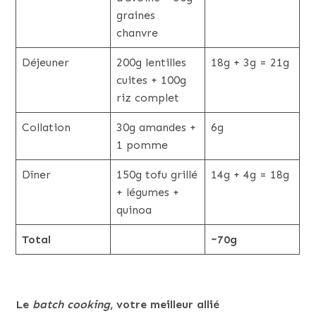
graines
chanvre
Déjeuner
200g lentilles
18g + 3g = 21g
cuites + 100g
riz complet
Collation
30g amandes +
6g
1 pomme
Dîner
150g tofu grillé
14g + 4g = 18g
+ légumes +
quinoa
Total
~70g
Le
batch cooking
, votre meilleur allié