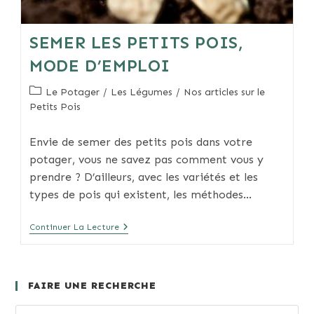
SEMER LES PETITS POIS,
MODE D’EMPLOI
Post
Le Potager
/
Les Légumes
/
Nos articles sur le
category:
Petits Pois
Envie de semer des petits pois dans votre
potager, vous ne savez pas comment vous y
prendre ? D’ailleurs, avec les variétés et les
types de pois qui existent, les méthodes…
Semer
Continuer La Lecture
Les
Petits
Pois,
Mode
D’emploi
FAIRE UNE RECHERCHE