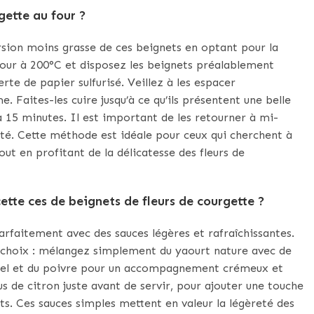
gette au four ?
ersion moins grasse de ces beignets en optant pour la
 four à 200°C et disposez les beignets préalablement
te de papier sulfurisé. Veillez à les espacer
 Faites-les cuire jusqu’à ce qu’ils présentent une belle
à 15 minutes. Il est important de les retourner à mi-
ôté. Cette méthode est idéale pour ceux qui cherchent à
t en profitant de la délicatesse des fleurs de
tte ces de beignets de fleurs de courgette ?
arfaitement avec des sauces légères et rafraîchissantes.
t choix : mélangez simplement du yaourt nature avec de
u sel et du poivre pour un accompagnement crémeux et
us de citron juste avant de servir, pour ajouter une touche
ets. Ces sauces simples mettent en valeur la légèreté des