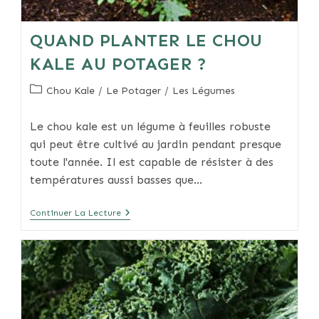
QUAND PLANTER LE CHOU
KALE AU POTAGER ?
Post
Chou Kale
/
Le Potager
/
Les Légumes
category:
Le chou kale est un légume à feuilles robuste
qui peut être cultivé au jardin pendant presque
toute l'année. Il est capable de résister à des
températures aussi basses que…
Quand
Continuer La Lecture
Planter
Le
Chou
Kale
Au
Potager
?