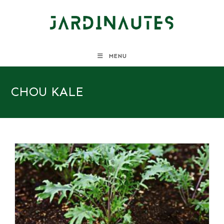
Skip
to
content
MENU
CHOU KALE