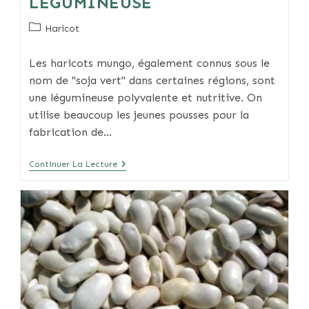
LÉGUMINEUSE
Post
Haricot
category:
Les haricots mungo, également connus sous le
nom de "soja vert" dans certaines régions, sont
une légumineuse polyvalente et nutritive. On
utilise beaucoup les jeunes pousses pour la
fabrication de…
Haricots
Continuer La Lecture
Mungo
:
Tout
Savoir
Sur
Cette
Légumineuse