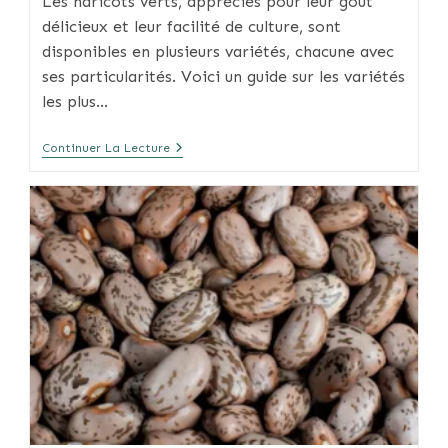
Les haricots verts, appréciés pour leur goût
délicieux et leur facilité de culture, sont
disponibles en plusieurs variétés, chacune avec
ses particularités. Voici un guide sur les variétés
les plus…
Choisir
Continuer La Lecture
Les
Variétés
De
Haricots
Verts,
Conseils
Et
Astuces