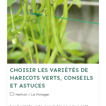
Et
Conserver
Les
Variétés
Méconnues
CHOISIR LES VARIÉTÉS DE
HARICOTS VERTS, CONSEILS
ET ASTUCES
Post
Haricot
/
Le Potager
category: