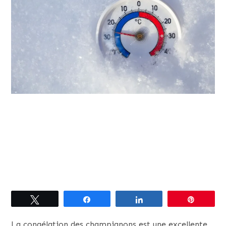
Tweetez
Partagez
Partagez
Épingle
La congélation des champignons est une excellente